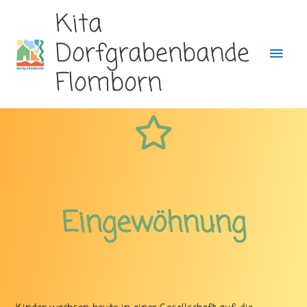
Hau
Kita
Zum
Dorfgrabenbande
Inhalt
Flomborn
springen
Eingewöhnung